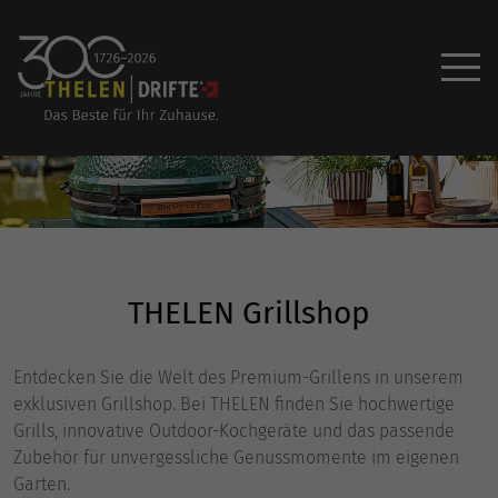
THELEN Grillshop
Entdecken Sie die Welt des Premium-Grillens in unserem
exklusiven Grillshop. Bei THELEN finden Sie hochwertige
Grills, innovative Outdoor-Kochgeräte und das passende
Zubehör für unvergessliche Genussmomente im eigenen
Garten.