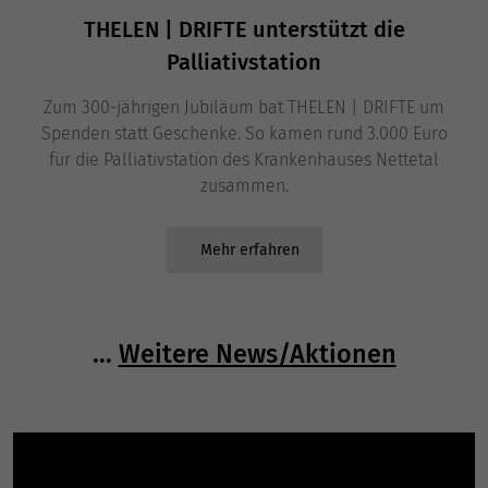
THELEN | DRIFTE unterstützt die
Palliativstation
Zum 300-jährigen Jubiläum bat THELEN | DRIFTE um
Spenden statt Geschenke. So kamen rund 3.000 Euro
für die Palliativstation des Krankenhauses Nettetal
zusammen.
Mehr erfahren
...
Weitere News/Aktionen