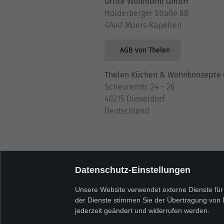
Drifte Wohnform GmbH
Holderberger Straße 88
47447 Moers-Kapellen
AGB von Thelen
Thelen Küchen & Wohnkonzept
Scheurenstr. 24 – 26
40215 Düsseldorf
Deutschland
Datenschutz-Einstellungen
Unsere Website verwendet externe Dienste für 
der Dienste stimmen Sie der Übertragung von 
jederzeit geändert und widerrufen werden.
THELEN