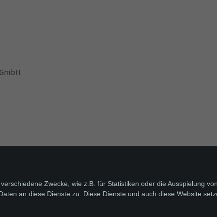
e GmbH
Sie finden uns auch hier:
verschiedene Zwecke, wie z.B. für Statistiken oder die Ausspielung v
Daten an diese Dienste zu. Diese Dienste und auch diese Website setz
DRIFTE WOHN